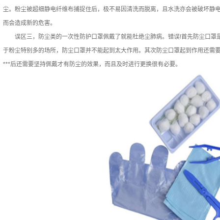
尘。粉尘被超细静电纤维布捕捉住后，极不易因清洗而脱离，且水洗亦会被破坏静
而会造成新的危害。
误区三，防尘类的一次性防护口罩佩戴了就能杜绝尘肺病。错误!首先防尘口罩是
于粉尘特别多的场所，防尘口罩并不能起到太大作用。其次防尘口罩起到作用还需
***后还需要坚持佩戴才有防尘的效果，而且及时进行更换很有必要。