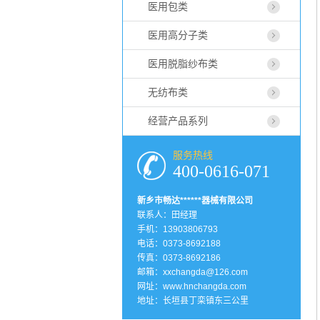
医用包类
医用高分子类
医用脱脂纱布类
无纺布类
经营产品系列
服务热线
400-0616-071
新乡市畅达******器械有限公司
联系人：田经理
手机：13903806793
电话：0373-8692188
传真：0373-8692186
邮箱：xxchangda@126.com
网址：
www.hnchangda.com
地址：长垣县丁栾镇东三公里