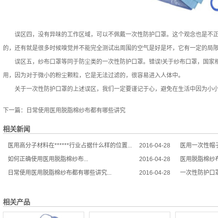
误区四，没有异味的工作区域，可以不佩戴一次性防护口罩。这个观念也是不正
的，还有就是很多时候嗅觉并不能完全测试出周围的空气是好是坏，它有一定的局
误区五，纱布口罩等同于防尘类的一次性防护口罩。错误!关于纱布口罩，国家相
用，因为对于微小的粉尘颗粒，它是无法过滤的，很容易进入人体中。
关于一次性防护口罩的上述误区，我们一定要谨记于心，避免在生活中因为小小
下一篇：
日常使用医用脱脂棉纱布都有哪些讲究
相关新闻
医用高分子材料在******行业占据什么样的位置...
2016-04-28
医用一次性帽子
如何正确使用医用脱脂棉纱布...
2016-04-28
医用脱脂棉纱布
日常使用医用脱脂棉纱布都有哪些讲究...
2016-04-28
一次性防护口罩
相关产品