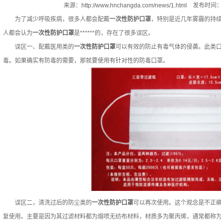
来源：
http://www.hnchangda.com/news/1.html
发布时间：2
为了减少呼吸疾病，很多人都会配戴
一次性防护口罩
，特别是近几年雾霾的持
人都会认为
一次性防护口罩
是******的，存在了很多误区。
误区一、配戴医用类的
一次性防护口罩
可以有效的防止有毒气体的侵袭。此类
毒。如果确实有防毒的需要，那就要使用有针对性的防毒口罩。
误区二，清洗过后的防尘类的
一次性防护口罩
可以再次使用。这个观念是不正
复使用。主要是因为其过滤材料都为熔喷无纺布材料，材质多为聚丙烯，通常都称为