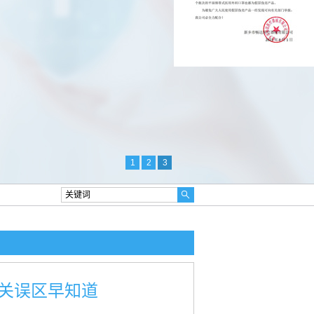
1
2
3
关误区早知道