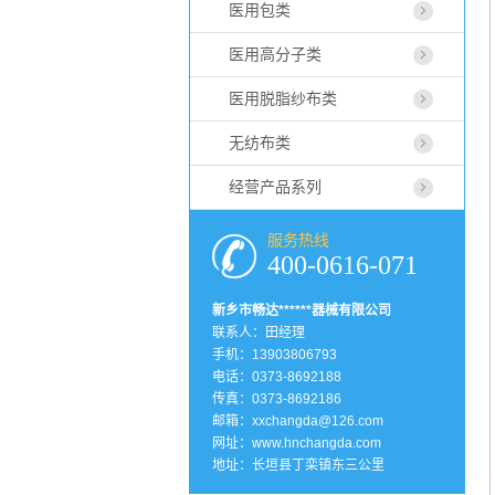
医用包类
医用高分子类
医用脱脂纱布类
无纺布类
经营产品系列
服务热线
400-0616-071
新乡市畅达******器械有限公司
联系人：田经理
手机：13903806793
电话：0373-8692188
传真：0373-8692186
邮箱：xxchangda@126.com
网址：
www.hnchangda.com
地址：长垣县丁栾镇东三公里