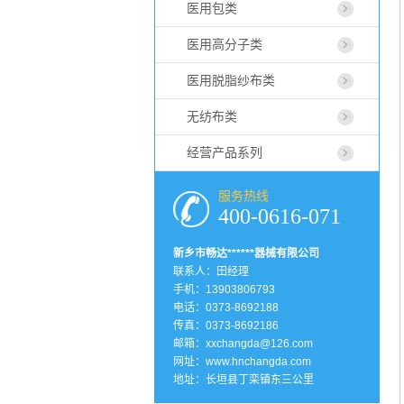
医用包类
医用高分子类
医用脱脂纱布类
无纺布类
经营产品系列
服务热线
400-0616-071
新乡市畅达******器械有限公司
联系人：田经理
手机：13903806793
电话：0373-8692188
传真：0373-8692186
邮箱：xxchangda@126.com
网址：
www.hnchangda.com
地址：长垣县丁栾镇东三公里