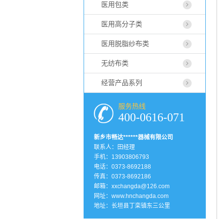
医用包类
医用高分子类
医用脱脂纱布类
无纺布类
经营产品系列
服务热线
400-0616-071
新乡市畅达******器械有限公司
联系人：田经理
手机：13903806793
电话：0373-8692188
传真：0373-8692186
邮箱：xxchangda@126.com
网址：
www.hnchangda.com
地址：长垣县丁栾镇东三公里