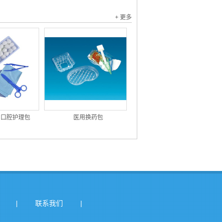
+ 更多
用口腔护理包
医用换药包
|
|
联系我们