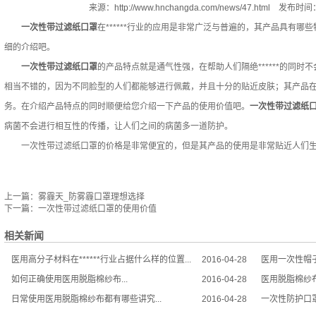
来源：
http://www.hnchangda.com/news/47.html
发布时间：2
一次性带过滤纸口罩
在******行业的应用是非常广泛与普遍的，其产品具有
细的介绍吧。
一次性带过滤纸口罩
的产品特点就是通气性强，在帮助人们隔绝******的同
相当不错的，因为不同脸型的人们都能够进行佩戴，并且十分的贴近皮肤；其产品
务。在介绍产品特点的同时顺便给您介绍一下产品的使用价值吧。
一次性带过滤纸
病菌不会进行相互性的传播，让人们之间的病菌多一道防护。
一次性带过滤纸口罩的价格是非常便宜的，但是其产品的使用是非常贴近人们生
上一篇：
雾霾天_防雾霾口罩理想选择
下一篇：
一次性带过滤纸口罩的使用价值
相关新闻
医用高分子材料在******行业占据什么样的位置...
2016-04-28
医用一次性帽子
如何正确使用医用脱脂棉纱布...
2016-04-28
医用脱脂棉纱布
日常使用医用脱脂棉纱布都有哪些讲究...
2016-04-28
一次性防护口罩