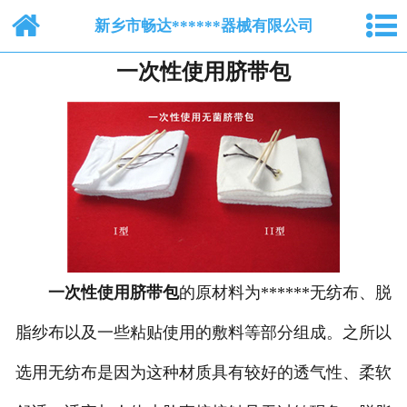
网站首页
新乡市畅达******器械有限公司
一次性使用脐带包
关于我们
纺布系列
脱脂棉纱布
产品中心
新闻中心
一次性使用脐带包
的原材料为******无纺布、脱
人才招聘
脂纱布以及一些粘贴使用的敷料等部分组成。之所以
在线留言
选用无纺布是因为这种材质具有较好的透气性、柔软
联系我们