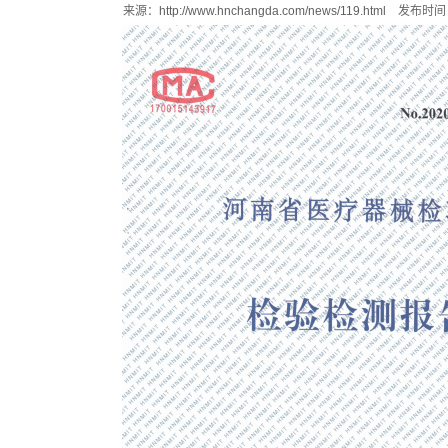
来源：
http://www.hnchangda.com/news/119.html
发布时间：2