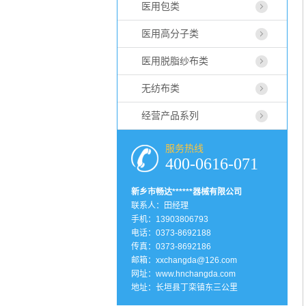
医用包类
医用高分子类
医用脱脂纱布类
无纺布类
经营产品系列
服务热线
400-0616-071
新乡市畅达******器械有限公司
联系人：田经理
手机：13903806793
电话：0373-8692188
传真：0373-8692186
邮箱：xxchangda@126.com
网址：
www.hnchangda.com
地址：长垣县丁栾镇东三公里