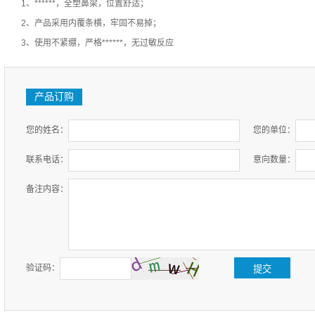
1、******，全塑鼻梁，位置舒适；
2、产品采用内覆条横，牢固不易掉；
3、使用不紧绷，严格******，无过敏反应
产品订购
您的姓名：
您的单位：
联系电话：
意向数量：
备注内容：
验证码：
提交