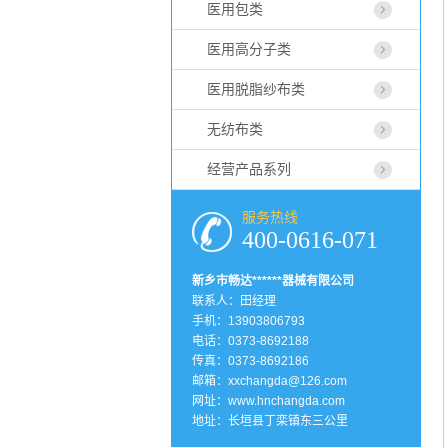
医用包类
医用高分子类
医用脱脂纱布类
无纺布类
经营产品系列
服务热线
400-0616-071
新乡市畅达******器械有限公司
联系人：田经理
手机：13903806793
电话：0373-8692188
传真：0373-8692186
邮箱：xxchangda@126.com
网址：
www.hnchangda.com
地址：长垣县丁栾镇东三公里