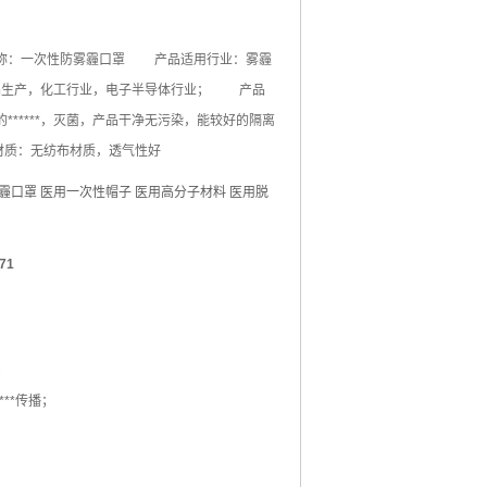
：一次性防雾霾口罩 产品适用行业：雾霾
，食品生产，化工行业，电子半导体行业； 产品
******，灭菌，产品干净无污染，能较好的隔离
品材质：无纺布材质，透气性好
霾口罩​
医用一次性帽子
医用高分子材料
医用脱
71
；
**传播；