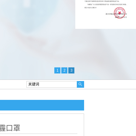
1
2
3
霾口罩